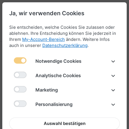
Ja, wir verwenden Cookies
47
Sie entscheiden, welche Cookies Sie zulassen oder
Menü
Anmelden
Vergleichen
Wunschliste
Warenkorb
ablehnen. Ihre Entscheidung können Sie jederzeit in
Ihrem
My-Account-Bereich
ändern. Weitere Infos
auch in unserer
Datenschutzerklärung
.
Bead
Notwendige Cookies
25-48
von
52
Analytische Cookies
Filtern & Sortieren
Marketing
Personalisierung
Auswahl bestätigen