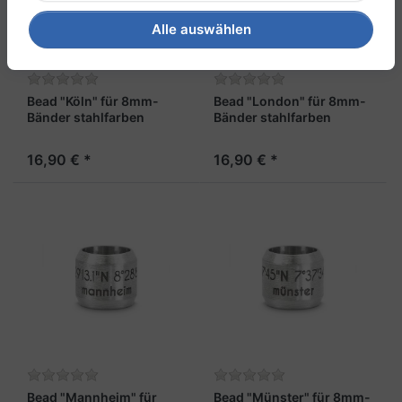
Alle auswählen
Bead "Köln" für 8mm-
Bead "London" für 8mm-
Bänder stahlfarben
Bänder stahlfarben
16,90 € *
16,90 € *
Bead "Mannheim" für
Bead "Münster" für 8mm-