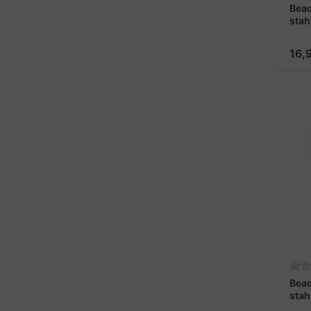
Bead
stah
16,
Bead
stah