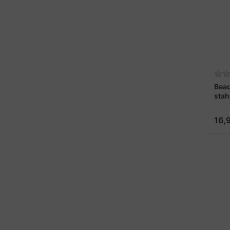
Bead
stah
16,