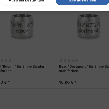
Auswahl bestätigen
Alle auswählen
d "Büsum" für 8mm-Bänder
Bead "Dortmund" für 8mm-Bä
lfarben
stahlfarben
90 € *
16,90 € *