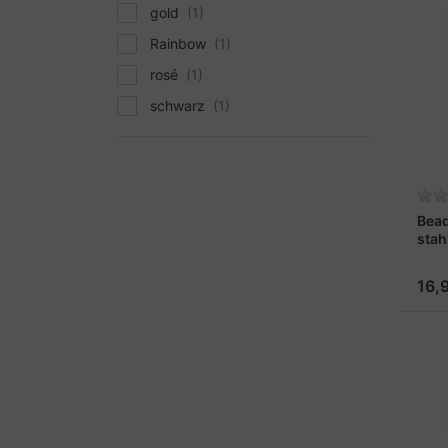
gold
Rainbow
rosé
schwarz
Bead
stah
16,