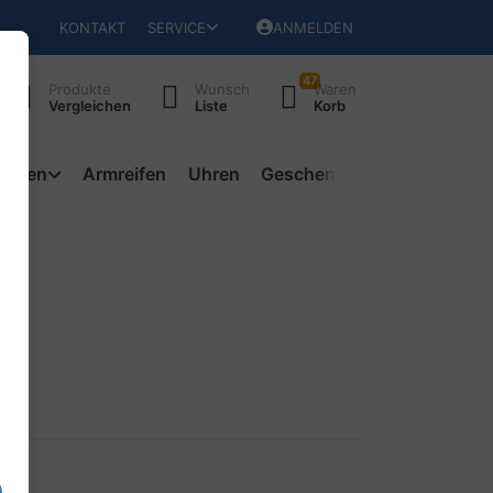
KONTAKT
SERVICE
ANMELDEN
47
Produkte
Wunsch
Waren
Vergleichen
Liste
Korb
ketten
Armreifen
Uhren
Geschenke