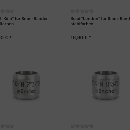
 "Köln" für 8mm-Bänder
Bead "London" für 8mm-Bänd
lfarben
stahlfarben
90 € *
16,90 € *