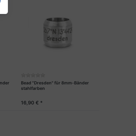
nder
Bead "Dresden" für 8mm-Bänder
stahlfarben
16,90 € *