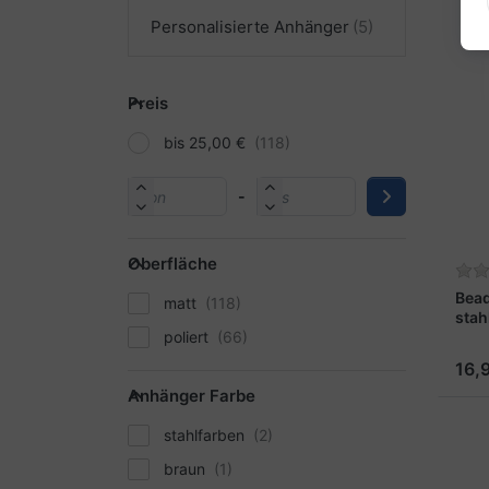
Personalisierte Anhänger
Preis
bis 25,00 €
-
Oberfläche
Bea
matt
stah
poliert
16,
Anhänger Farbe
stahlfarben
braun