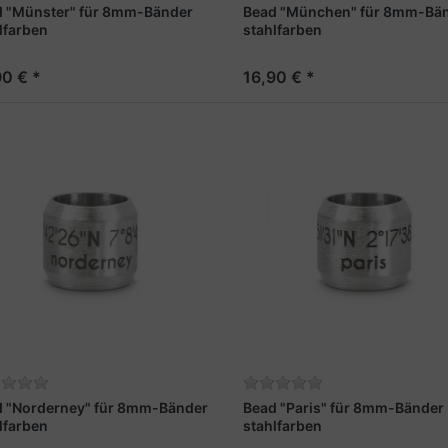
 "Münster" für 8mm-Bänder
Bead "München" für 8mm-Bä
lfarben
stahlfarben
90 € *
16,90 € *
 "Norderney" für 8mm-Bänder
Bead "Paris" für 8mm-Bänder
lfarben
stahlfarben