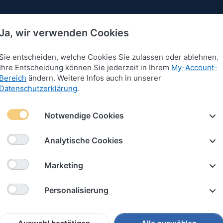
Ja, wir verwenden Cookies
Sie entscheiden, welche Cookies Sie zulassen oder ablehnen.
Ihre Entscheidung können Sie jederzeit in Ihrem
My-Account-
Bereich
ändern. Weitere Infos auch in unserer
 für Armbänder
Anhänger für Armbänder
Schlüssel
Datenschutzerklärung
.
Notwendige Cookies
änger für Armbänder
Analytische Cookies
von
118
Marketing
iere nach
Empfehlung
Personalisierung