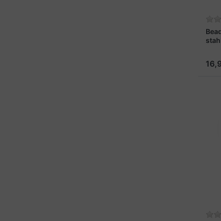
Bead
stah
16,