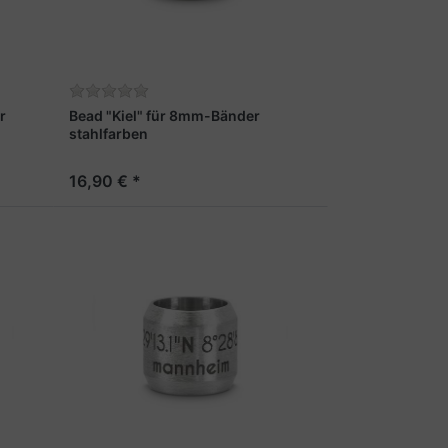
r
Bead "Kiel" für 8mm-Bänder
stahlfarben
16,90 € *