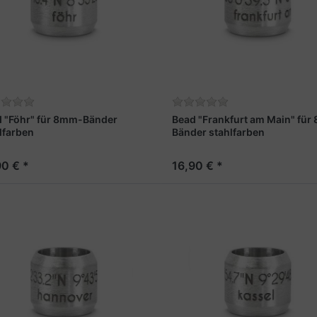
 "Föhr" für 8mm-Bänder
Bead "Frankfurt am Main" fü
lfarben
Bänder stahlfarben
90 € *
16,90 € *