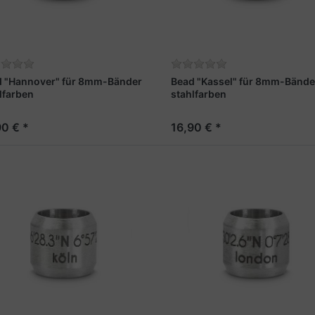
d "Hannover" für 8mm-Bänder
Bead "Kassel" für 8mm-Bände
lfarben
stahlfarben
90 € *
16,90 € *