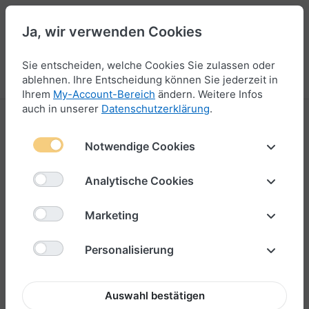
Ja, wir verwenden Cookies
44
Sie entscheiden, welche Cookies Sie zulassen oder
Menü
Anmelden
Vergleichen
Wunschliste
Warenkorb
ablehnen. Ihre Entscheidung können Sie jederzeit in
Ihrem
My-Account-Bereich
ändern. Weitere Infos
auch in unserer
Datenschutzerklärung
.
Anhänger für Armbänder
Notwendige Cookies
1-118
von
118
Koordinaten-Anhänger aus Edelstahl
Analytische Cookies
– Deine Erinnerung für immer am
Marketing
Handgelenk
Koordinaten deines Herzensorts immer bei dir –
ob
Personalisierung
Heimatstadt, Ort des ersten Kusses oder die Location
deiner Hochzeit
.
Auswahl bestätigen
Unsere Koordinaten-Anhänger aus Edelstahl machen