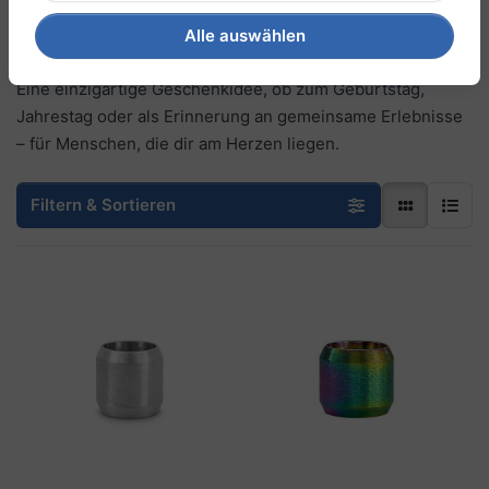
besondere Momente sichtbar – stilvoll, persönlich und
voller Bedeutung.
Alle auswählen
Eine einzigartige Geschenkidee, ob zum Geburtstag,
Jahrestag oder als Erinnerung an gemeinsame Erlebnisse
– für Menschen, die dir am Herzen liegen.
Filtern & Sortieren