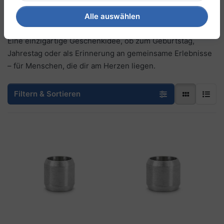
besondere Momente sichtbar – stilvoll, persönlich und
voller Bedeutung.
Alle auswählen
Eine einzigartige Geschenkidee, ob zum Geburtstag,
Jahrestag oder als Erinnerung an gemeinsame Erlebnisse
– für Menschen, die dir am Herzen liegen.
Filtern & Sortieren