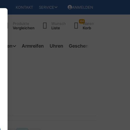
KONTAKT
SERVICE
ANMELDEN
44
Produkte
Wunsch
Waren
Vergleichen
Liste
Korb
ketten
Armreifen
Uhren
Geschenke