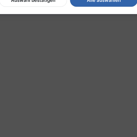
Auswahl bestätigen
Alle auswählen
o Seite
1
2
3
4
5
6
7
8