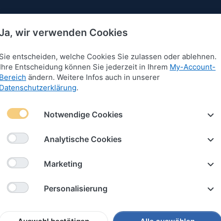
Ja, wir verwenden Cookies
Sie entscheiden, welche Cookies Sie zulassen oder ablehnen.
Ihre Entscheidung können Sie jederzeit in Ihrem
My-Account-
Bereich
ändern. Weitere Infos auch in unserer
 für Armbänder
Anhänger für Armbänder
Schlüssel
Datenschutzerklärung
.
Notwendige Cookies
änger für Armbänder
Analytische Cookies
18
von
118
Marketing
iere nach
Preis: absteigend
Personalisierung