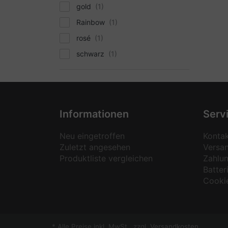
gold
Rainbow
rosé
schwarz
Informationen
Serv
Neu eingetroffen
Konta
Zuletzt angesehen
Versa
Produktliste vergleichen
Zahlu
Batter
Cooki
* Alle Preise inkl. MwSt., zzgl.
Versandkosten