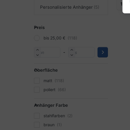
12
pr
Personalisierte Anhänger
Preis
bis 25,00 €
-
Oberfläche
matt
poliert
Anhänger Farbe
stahlfarben
braun