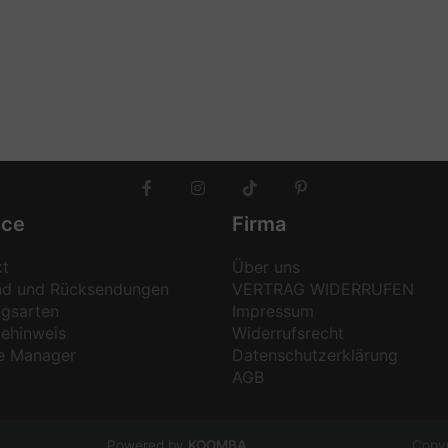
ice
Firma
kt
Über uns
nd und Rücksendungen
VERTRAG WIDERRUFEN
ngsarten
Impressum
iehinweis
Widerrufsrecht
e Manager
Datenschutzerklärung
AGB
Powered by
KOOMBA
Copyr