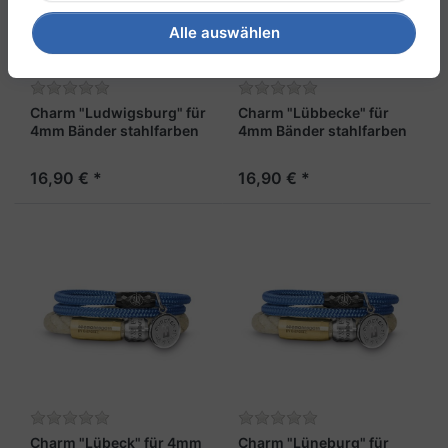
Alle auswählen
Charm "Ludwigsburg" für
Charm "Lübbecke" für
4mm Bänder stahlfarben
4mm Bänder stahlfarben
16,90 € *
16,90 € *
Charm "Lübeck" für 4mm
Charm "Lüneburg" für