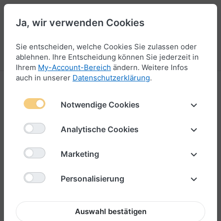
Ja, wir verwenden Cookies
44
Sie entscheiden, welche Cookies Sie zulassen oder
Menü
Anmelden
Vergleichen
Wunschliste
Warenkorb
ablehnen. Ihre Entscheidung können Sie jederzeit in
Ihrem
My-Account-Bereich
ändern. Weitere Infos
auch in unserer
Datenschutzerklärung
.
Anhänger für Armbänder
Notwendige Cookies
37-48
von
118
Analytische Cookies
Filtern & Sortieren
Marketing
Personalisierung
Auswahl bestätigen