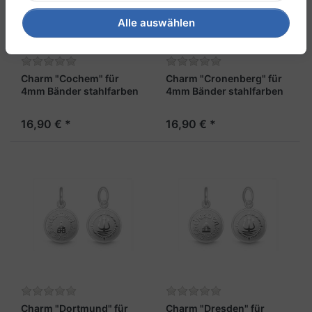
Alle auswählen
Charm "Cochem" für
Charm "Cronenberg" für
4mm Bänder stahlfarben
4mm Bänder stahlfarben
16,90 € *
16,90 € *
Charm "Dortmund" für
Charm "Dresden" für