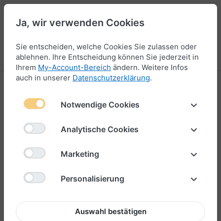
Ja, wir verwenden Cookies
44
Sie entscheiden, welche Cookies Sie zulassen oder
Menü
Anmelden
Vergleichen
Wunschliste
Warenkorb
ablehnen. Ihre Entscheidung können Sie jederzeit in
Ihrem
My-Account-Bereich
ändern. Weitere Infos
auch in unserer
Datenschutzerklärung
.
Anhänger für Armbänder
Notwendige Cookies
13-24
von
118
Analytische Cookies
Filtern & Sortieren
Marketing
Personalisierung
Auswahl bestätigen