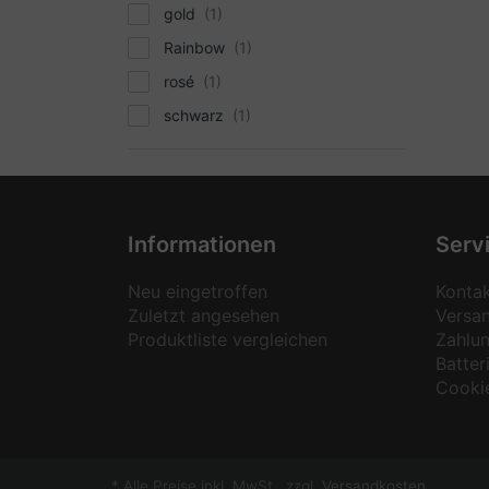
gold
Rainbow
rosé
schwarz
Informationen
Serv
Neu eingetroffen
Konta
Zuletzt angesehen
Versa
Produktliste vergleichen
Zahlu
Batter
Cooki
* Alle Preise inkl. MwSt., zzgl.
Versandkosten