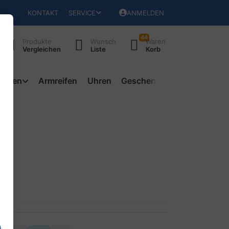
KONTAKT
SERVICE
ANMELDEN
44
Produkte
Wunsch
Waren
Vergleichen
Liste
Korb
ketten
Armreifen
Uhren
Geschenke