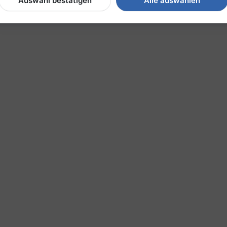
Auswahl bestätigen
Alle auswählen
o Seite
1
2
3
4
5
6
7
8