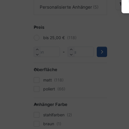
12
pr
Personalisierte Anhänger
Preis
bis 25,00 €
-
Oberfläche
matt
poliert
Anhänger Farbe
stahlfarben
braun