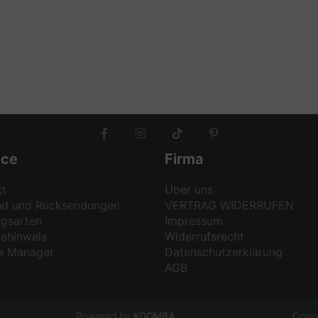
ice
Firma
kt
Über uns
nd und Rücksendungen
VERTRAG WIDERRUFEN
ngsarten
Impressum
iehinweis
Widerrufsrecht
e Manager
Datenschutzerklärung
AGB
Powered by
KOOMBA
Copyr