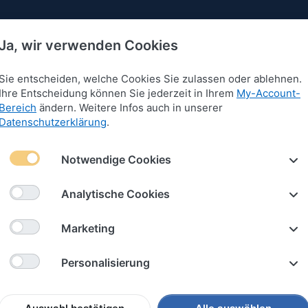
Ja, wir verwenden Cookies
Sie entscheiden, welche Cookies Sie zulassen oder ablehnen.
Ihre Entscheidung können Sie jederzeit in Ihrem
My-Account-
Bereich
ändern. Weitere Infos auch in unserer
 für Armbänder
Anhänger für Armbänder
Schlüssel
Datenschutzerklärung
.
Notwendige Cookies
änger für Armbänder
Analytische Cookies
18
von
118
Marketing
iere nach
Empfehlung
Personalisierung